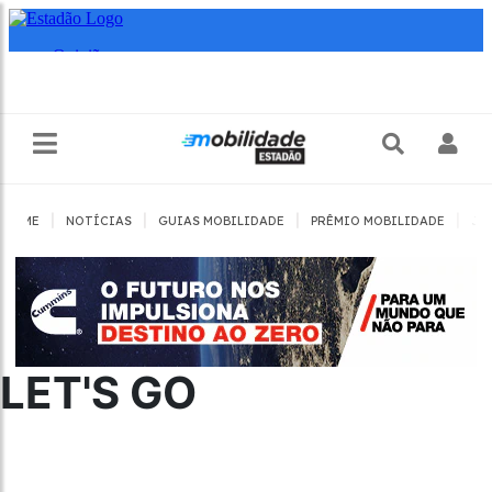
|
|
|
|
HOME
NOTÍCIAS
GUIAS MOBILIDADE
PRÊMIO MOBILIDADE
JO
LET'S GO