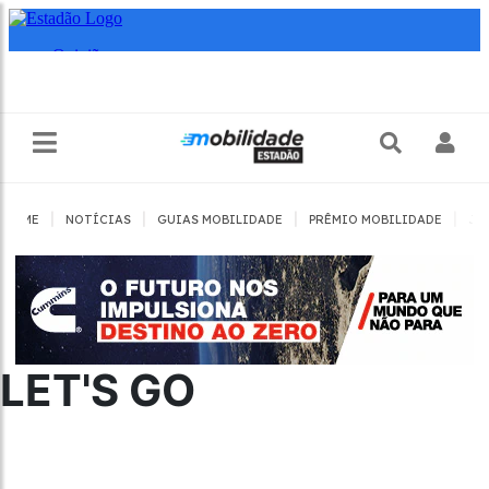
|
|
|
|
HOME
NOTÍCIAS
GUIAS MOBILIDADE
PRÊMIO MOBILIDADE
JO
LET'S GO