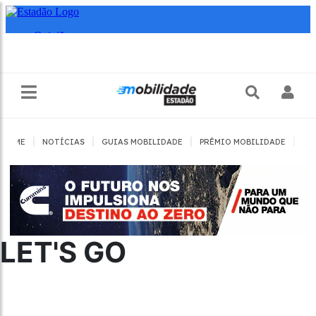
|
|
|
|
HOME
NOTÍCIAS
GUIAS MOBILIDADE
PRÊMIO MOBILIDADE
JO
LET'S GO