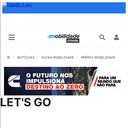
|
|
|
|
HOME
NOTÍCIAS
GUIAS MOBILIDADE
PRÊMIO MOBILIDADE
JO
LET'S GO