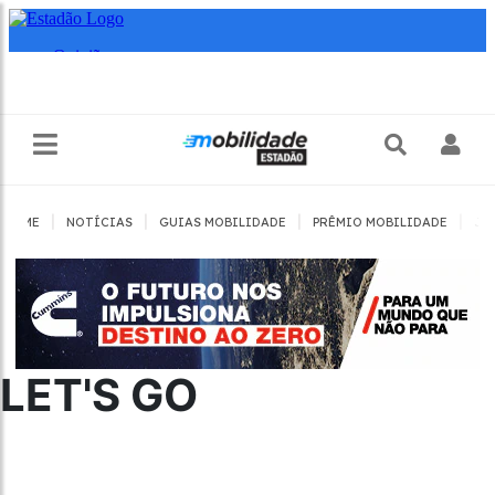
|
|
|
|
HOME
NOTÍCIAS
GUIAS MOBILIDADE
PRÊMIO MOBILIDADE
JO
LET'S GO