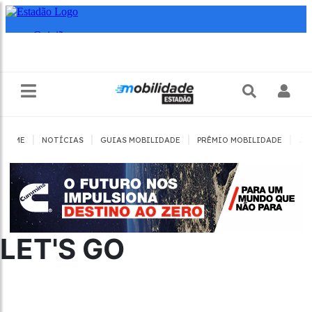
|
|
|
|
HOME
NOTÍCIAS
GUIAS MOBILIDADE
PRÊMIO MOBILIDADE
JO
LET'S GO