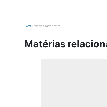
Monociclo
Moto
Ônibus
Home
/
recarga e carro elétrico
Patinete
Scooter elétr
Matérias relacion