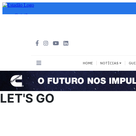
|
|
HOME
NOTÍCIAS
GUI
INOVAÇÃO
MEIOS DE 
Todos
Todos
LET'S GO
A pé
Bicicleta
Cargas
Carro