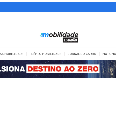
|
|
|
AS MOBILIDADE
PRÊMIO MOBILIDADE
JORNAL DO CARRO
MOTOMO
TRANSPORTE
MOBILIDADE COM
MOBILIDADE 
SEGURANÇA
Todos
Todos
Dia a dia
Trânsito
Empreender
Urbana
Se divertir