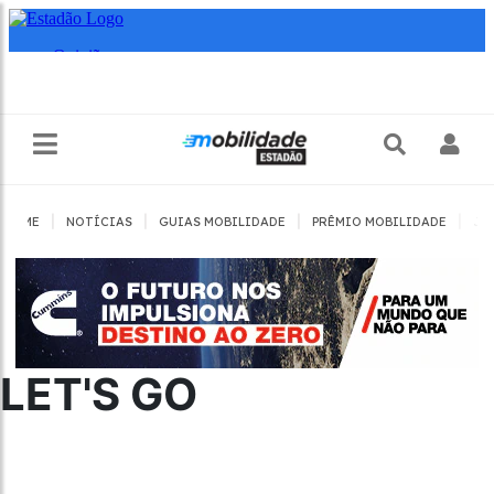
|
|
|
|
HOME
NOTÍCIAS
GUIAS MOBILIDADE
PRÊMIO MOBILIDADE
JO
LET'S GO