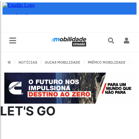
|
|
|
|
HOME
NOTÍCIAS
GUIAS MOBILIDADE
PRÊMIO MOBILIDADE
JO
LET'S GO