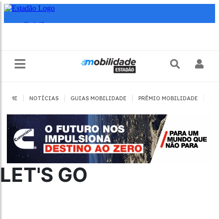
|
|
|
|
HOME
NOTÍCIAS
GUIAS MOBILIDADE
PRÊMIO MOBILIDADE
JO
LET'S GO