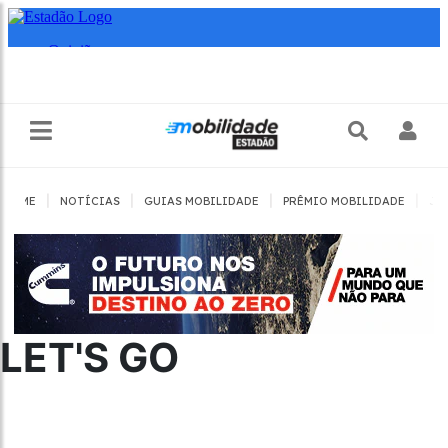
|
|
|
|
HOME
NOTÍCIAS
GUIAS MOBILIDADE
PRÊMIO MOBILIDADE
JO
LET'S GO