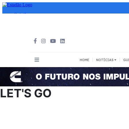
|
|
HOME
NOTÍCIAS
GU
INOVAÇÃO
MEIOS DE 
Todos
Todos
LET'S GO
A pé
Bicicleta
Cargas
Carro