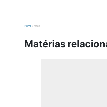
Monociclo
Moto
Ônibus
Home
/
rotas
Patinete
Scooter elétr
Matérias relacion