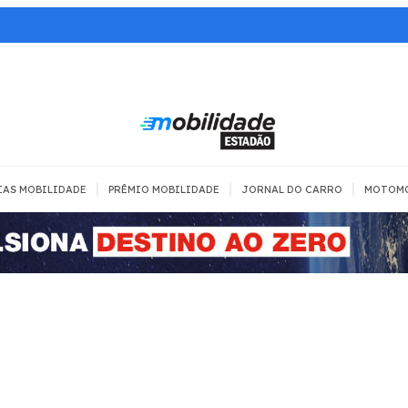
|
|
|
IAS MOBILIDADE
PRÊMIO MOBILIDADE
JORNAL DO CARRO
MOTOM
TRANSPORTE
MOBILIDADE COM
MOBILIDADE 
SEGURANÇA
Todos
Todos
Dia a dia
Trânsito
Empreender
Urbana
Se divertir