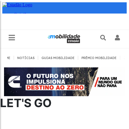
|
|
|
|
HOME
NOTÍCIAS
GUIAS MOBILIDADE
PRÊMIO MOBILIDADE
JO
LET'S GO