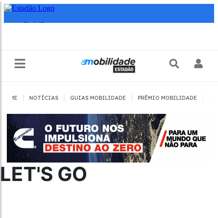
|
|
|
|
HOME
NOTÍCIAS
GUIAS MOBILIDADE
PRÊMIO MOBILIDADE
JO
LET'S GO