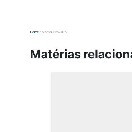
Monociclo
Moto
Ônibus
Home
/
scooter e covid-19
Patinete
Scooter elétr
Matérias relacion