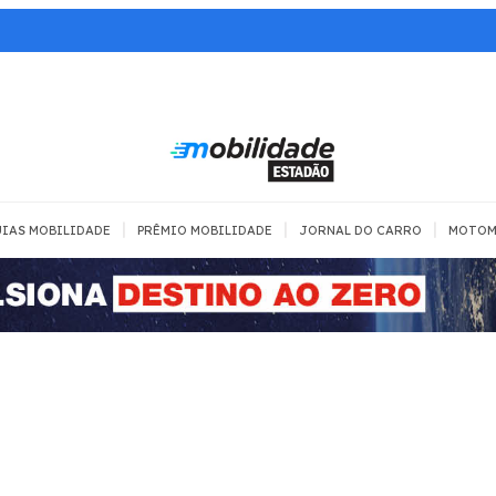
|
|
|
IAS MOBILIDADE
PRÊMIO MOBILIDADE
JORNAL DO CARRO
MOTOM
TRANSPORTE
MOBILIDADE COM
MOBILIDADE 
SEGURANÇA
Todos
Todos
Dia a dia
Trânsito
Empreender
Urbana
Se divertir