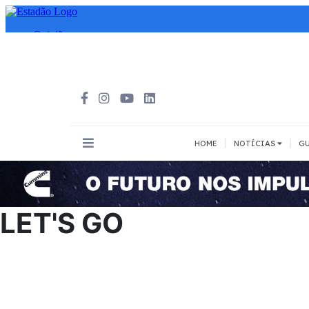
|
|
HOME
NOTÍCIAS
GU
INOVAÇÃO
MEIOS DE 
Todos
Todos
LET'S GO
A pé
Bicicleta
Cargas
Carro