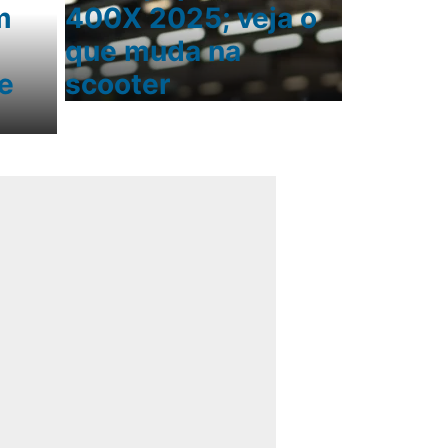
m
400X 2025; veja o
que muda na
 e
scooter