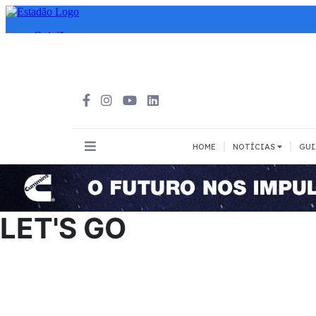
|
|
HOME
NOTÍCIAS
GUI
INOVAÇÃO
MEIOS DE 
Todos
Todos
LET'S GO
A pé
Bicicleta
Cargas
Carro