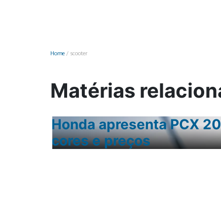
Monociclo
Moto
Ônibus
Home
/
scooter
Patinete
Scooter elétr
Matérias relacion
m os
Honda apresenta PCX 202
cores e preços