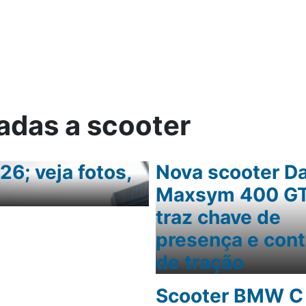
ica
adas a scooter
6; veja fotos,
Avaliação: Yama
Nova scooter Da
entrada híbrida
Maxsym 400 G
traz chave de
presença e cont
de tração
Scooter BMW C