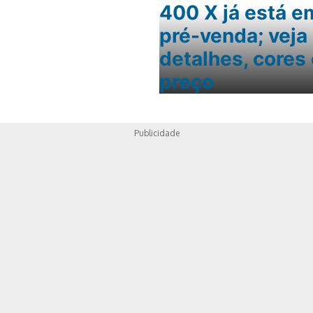
400 X já está e
pré-venda; veja
detalhes, cores
preço
Publicidade