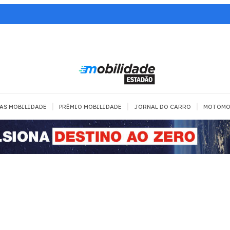
|
|
|
AS MOBILIDADE
PRÊMIO MOBILIDADE
JORNAL DO CARRO
MOTOMO
TRANSPORTE
MOBILIDADE COM
MOBILIDADE 
SEGURANÇA
Todos
Todos
Dia a dia
Trânsito
Empreender
Urbana
Se divertir