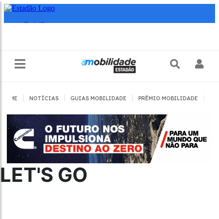
|
|
|
|
HOME
NOTÍCIAS
GUIAS MOBILIDADE
PRÊMIO MOBILIDADE
JO
LET'S GO