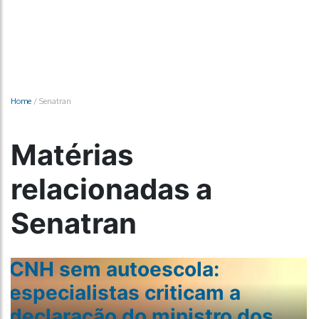
Home
/
Senatran
Matérias
relacionadas a
Senatran
CNH sem autoescola:
especialistas criticam a
declaração do ministro dos