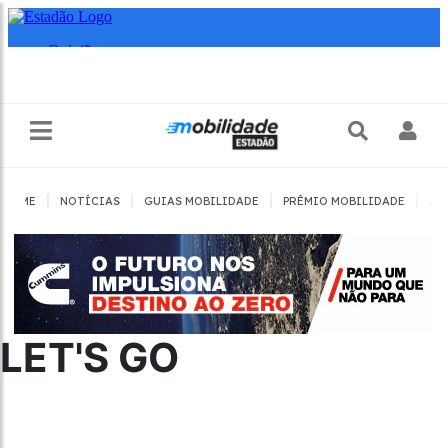
|
|
|
|
HOME
NOTÍCIAS
GUIAS MOBILIDADE
PRÊMIO MOBILIDADE
JO
LET'S GO