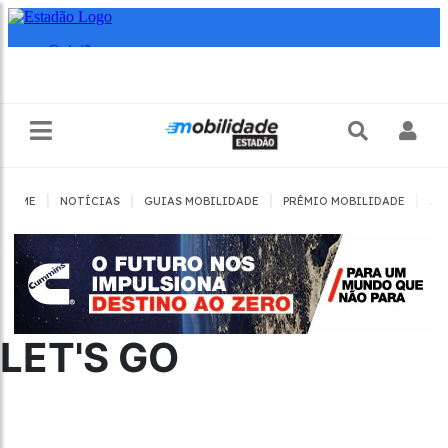
|
|
|
|
HOME
NOTÍCIAS
GUIAS MOBILIDADE
PRÊMIO MOBILIDADE
JO
LET'S GO