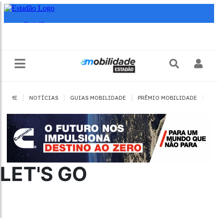
|
|
|
|
HOME
NOTÍCIAS
GUIAS MOBILIDADE
PRÊMIO MOBILIDADE
JO
LET'S GO