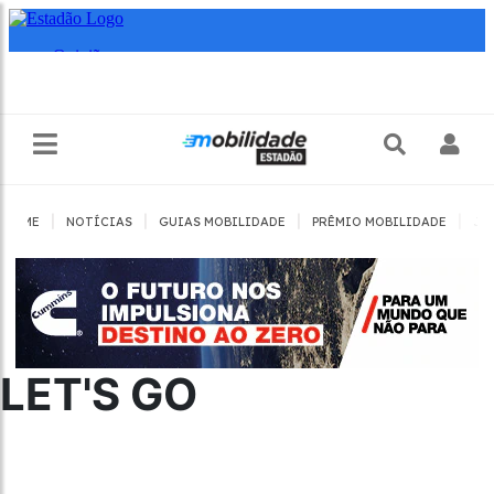
|
|
|
|
HOME
NOTÍCIAS
GUIAS MOBILIDADE
PRÊMIO MOBILIDADE
JO
LET'S GO