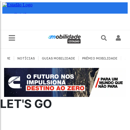
|
|
|
|
HOME
NOTÍCIAS
GUIAS MOBILIDADE
PRÊMIO MOBILIDADE
JO
LET'S GO