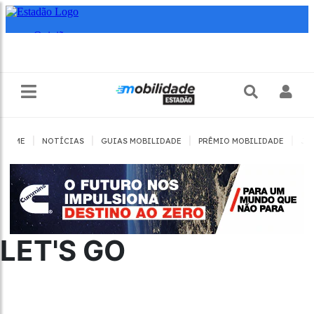
|
|
|
|
HOME
NOTÍCIAS
GUIAS MOBILIDADE
PRÊMIO MOBILIDADE
JO
LET'S GO