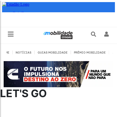
|
|
|
|
HOME
NOTÍCIAS
GUIAS MOBILIDADE
PRÊMIO MOBILIDADE
JO
LET'S GO