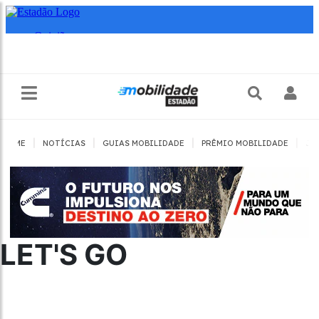
|
|
|
|
HOME
NOTÍCIAS
GUIAS MOBILIDADE
PRÊMIO MOBILIDADE
JO
LET'S GO