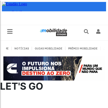
|
|
|
|
HOME
NOTÍCIAS
GUIAS MOBILIDADE
PRÊMIO MOBILIDADE
JO
LET'S GO