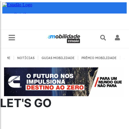
|
|
|
|
HOME
NOTÍCIAS
GUIAS MOBILIDADE
PRÊMIO MOBILIDADE
JO
LET'S GO