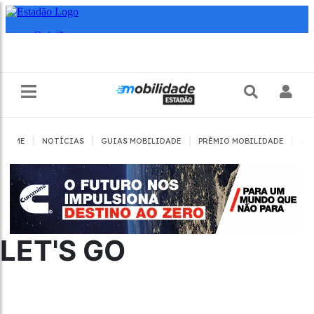
|
|
|
|
HOME
NOTÍCIAS
GUIAS MOBILIDADE
PRÊMIO MOBILIDADE
JO
LET'S GO