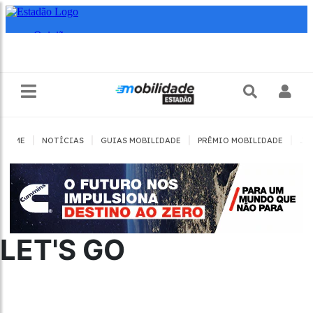
|
|
|
|
HOME
NOTÍCIAS
GUIAS MOBILIDADE
PRÊMIO MOBILIDADE
JO
LET'S GO