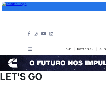
|
|
HOME
NOTÍCIAS
GUI
INOVAÇÃO
MEIOS DE 
Todos
Todos
LET'S GO
A pé
Bicicleta
Cargas
Carro