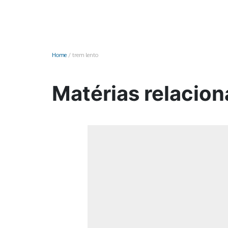
Monociclo
Moto
Ônibus
Home
/
trem lento
Patinete
Scooter elétr
Matérias relacion