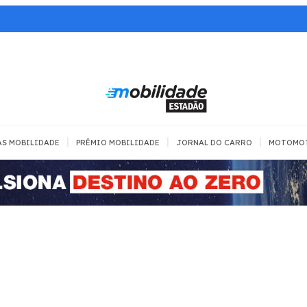
|
|
|
AS MOBILIDADE
PRÊMIO MOBILIDADE
JORNAL DO CARRO
MOTOMO
TRANSPORTE
MOBILIDADE COM
MOBILIDADE 
SEGURANÇA
Todos
Todos
Dia a dia
Trânsito
Empreender
Urbana
Se divertir