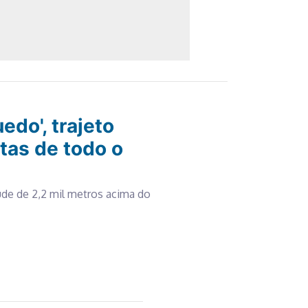
edo', trajeto
stas de todo o
ude de 2,2 mil metros acima do