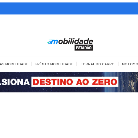
|
|
|
AS MOBILIDADE
PRÊMIO MOBILIDADE
JORNAL DO CARRO
MOTOMO
TRANSPORTE
MOBILIDADE COM
MOBILIDADE 
SEGURANÇA
Todos
Todos
Dia a dia
Trânsito
Empreender
Urbana
Se divertir