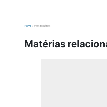
Monociclo
Moto
Ônibus
Home
/
trem temático
Patinete
Scooter elétr
Matérias relacion