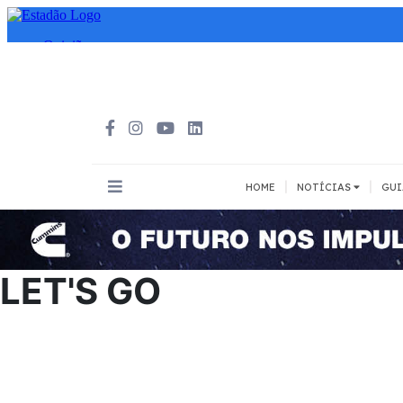
|
|
HOME
NOTÍCIAS
GUI
INOVAÇÃO
MEIOS DE 
Todos
Todos
LET'S GO
A pé
Bicicleta
Cargas
Carro