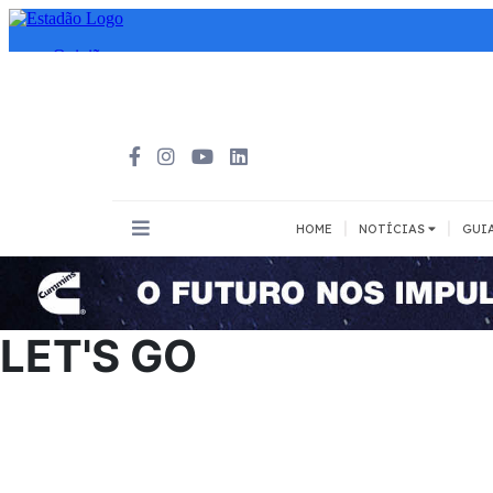
|
|
HOME
NOTÍCIAS
GUI
INOVAÇÃO
MEIOS DE 
Todos
Todos
LET'S GO
A pé
Bicicleta
Cargas
Carro