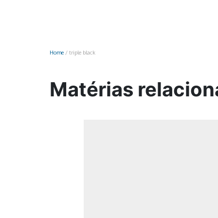
Monociclo
Moto
Ônibus
Home
/
triple black
Patinete
Scooter elétr
Matérias relaciona