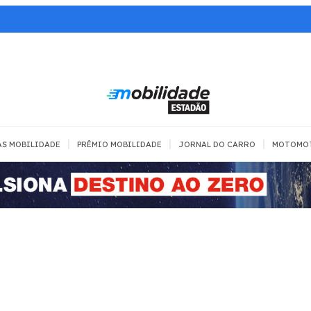
|
|
|
AS MOBILIDADE
PRÊMIO MOBILIDADE
JORNAL DO CARRO
MOTOMO
TRANSPORTE
MOBILIDADE COM
MOBILIDADE 
SEGURANÇA
Todos
Todos
Dia a dia
Trânsito
Empreender
Urbana
Se divertir