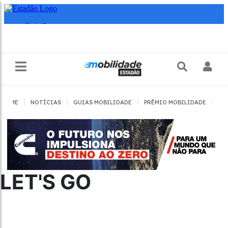
|
|
|
|
HOME
NOTÍCIAS
GUIAS MOBILIDADE
PRÊMIO MOBILIDADE
JO
LET'S GO