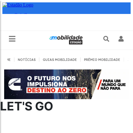
|
|
|
|
HOME
NOTÍCIAS
GUIAS MOBILIDADE
PRÊMIO MOBILIDADE
JO
LET'S GO