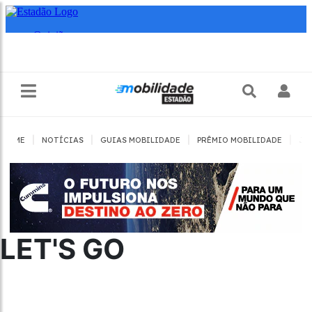
|
|
|
|
HOME
NOTÍCIAS
GUIAS MOBILIDADE
PRÊMIO MOBILIDADE
JO
LET'S GO