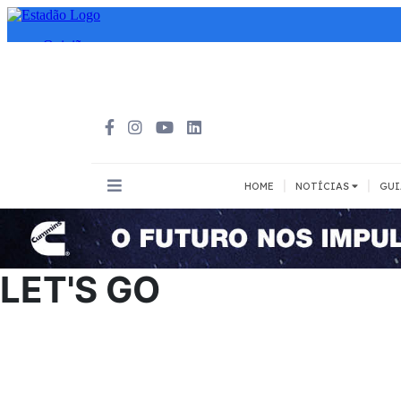
|
|
HOME
NOTÍCIAS
GUI
INOVAÇÃO
MEIOS DE 
Todos
Todos
LET'S GO
A pé
Bicicleta
Cargas
Carro