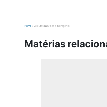
Monociclo
Moto
Ônibus
Home
/
veículos movidos a hidrogênio
Patinete
Scooter elétr
Matérias relacion