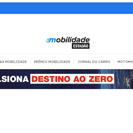
|
|
|
AS MOBILIDADE
PRÊMIO MOBILIDADE
JORNAL DO CARRO
MOTOMO
TRANSPORTE
MOBILIDADE COM
MOBILIDADE 
SEGURANÇA
Todos
Todos
Dia a dia
Trânsito
Empreender
Urbana
Se divertir