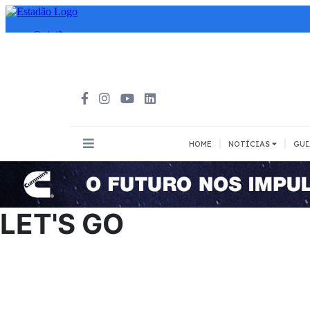
|
|
HOME
NOTÍCIAS
GUI
INOVAÇÃO
MEIOS DE 
Todos
Todos
LET'S GO
A pé
Bicicleta
Cargas
Carro