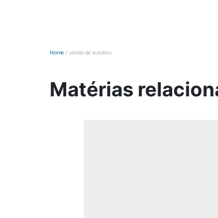
Monociclo
Moto
Ônibus
Home
/
venda de scooters
Patinete
Scooter elétr
Matérias relacion