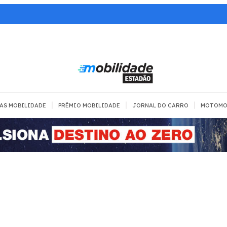
|
|
|
AS MOBILIDADE
PRÊMIO MOBILIDADE
JORNAL DO CARRO
MOTOMO
TRANSPORTE
MOBILIDADE COM
MOBILIDADE 
SEGURANÇA
Todos
Todos
Dia a dia
Trânsito
Empreender
Urbana
Se divertir