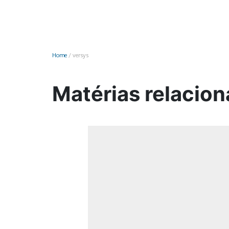
Monociclo
Moto
Ônibus
Home
/
versys
Patinete
Scooter elétr
Matérias relacion