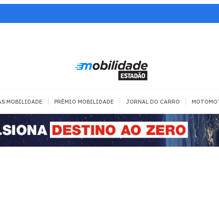
|
|
|
AS MOBILIDADE
PRÊMIO MOBILIDADE
JORNAL DO CARRO
MOTOMO
TRANSPORTE
MOBILIDADE COM
MOBILIDADE 
SEGURANÇA
Todos
Todos
Dia a dia
Trânsito
Empreender
Urbana
Se divertir