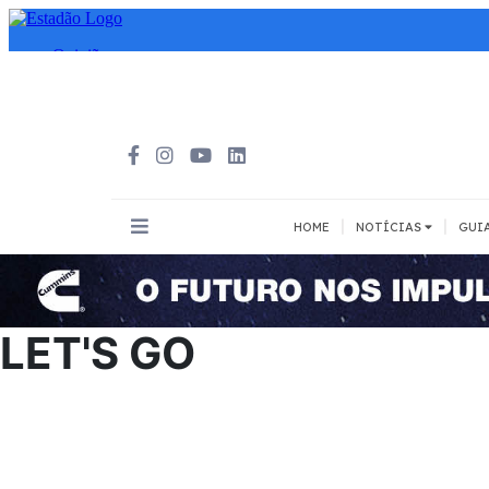
|
|
HOME
NOTÍCIAS
GUI
INOVAÇÃO
MEIOS DE 
Todos
Todos
LET'S GO
A pé
Bicicleta
Cargas
Carro