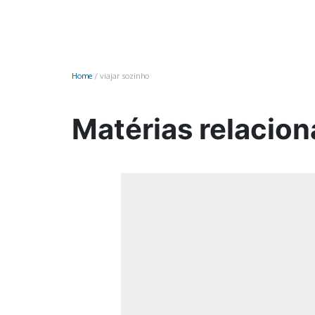
Monociclo
Moto
Ônibus
Home
/
viajar sozinho
Patinete
Scooter elétr
Matérias relacion