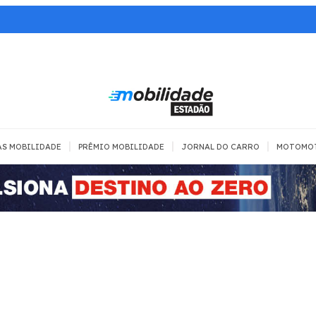
|
|
|
AS MOBILIDADE
PRÊMIO MOBILIDADE
JORNAL DO CARRO
MOTOMO
TRANSPORTE
MOBILIDADE COM
MOBILIDADE 
SEGURANÇA
Todos
Todos
Dia a dia
Trânsito
Empreender
Urbana
Se divertir