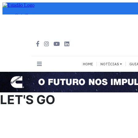
|
|
HOME
NOTÍCIAS
GUI
INOVAÇÃO
MEIOS DE 
Todos
Todos
LET'S GO
A pé
Bicicleta
Cargas
Carro