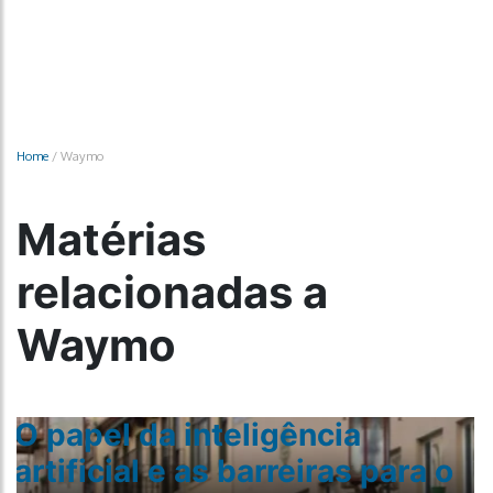
Home
/
Waymo
Matérias
relacionadas a
Waymo
O papel da inteligência
artificial e as barreiras para o