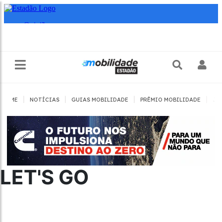
|
|
|
|
HOME
NOTÍCIAS
GUIAS MOBILIDADE
PRÊMIO MOBILIDADE
JO
LET'S GO