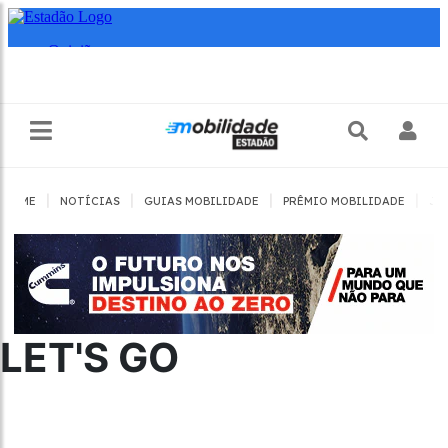
|
|
|
|
HOME
NOTÍCIAS
GUIAS MOBILIDADE
PRÊMIO MOBILIDADE
JO
LET'S GO