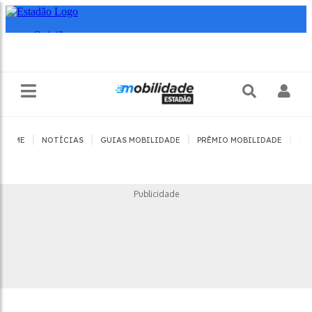
|
|
|
|
HOME
NOTÍCIAS
GUIAS MOBILIDADE
PRÊMIO MOBILIDADE
JO
Publicidade