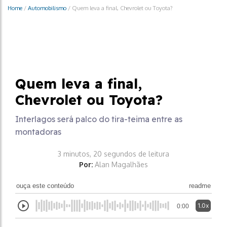
Home
/
Automobilismo
/
Quem leva a final, Chevrolet ou Toyota?
Automobilismo
Quem leva a final,
Chevrolet ou Toyota?
Interlagos será palco do tira-teima entre as
montadoras
3 minutos, 20 segundos de leitura
Por:
Alan Magalhães
ouça este conteúdo
readme
1.0x
0:00