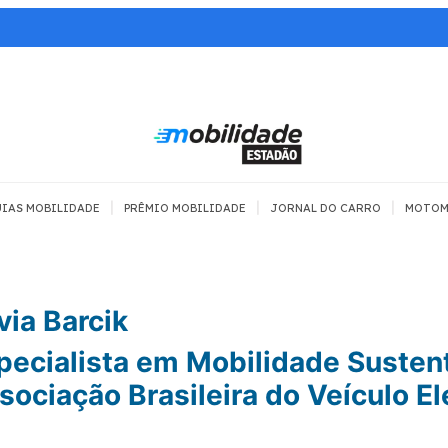
|
|
|
IAS MOBILIDADE
PRÊMIO MOBILIDADE
JORNAL DO CARRO
MOTOM
TRANSPORTE
MOBILIDADE COM
MOBILIDADE 
SEGURANÇA
Todos
via Barcik
Todos
Dia a dia
pecialista em Mobilidade Sustent
Trânsito
Empreender
sociação Brasileira do Veículo El
Urbana
Se divertir