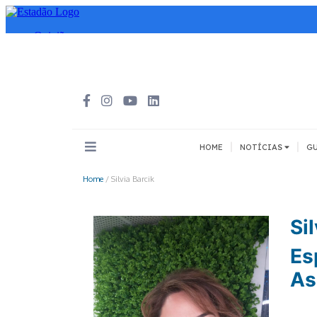
|
|
HOME
NOTÍCIAS
GU
Home
/
Silvia Barcik
INOVAÇÃO
MEIOS DE 
Todos
Todos
Sil
A pé
Es
Bicicleta
As
Cargas
Carro