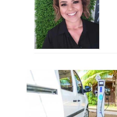
Monociclo
Moto
Ônibus
Patinete
Scooter elétr