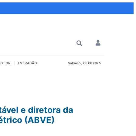
|
OTOR
ESTRADÃO
Sabado , 08.08.2026
PARA QUÊ?
PCD
Todos
ável e diretora da
étrico (ABVE)