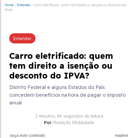
Home
/
Entender
/
Carro eletrificado: quem tem direito a isenção ou desconto do
IPVA?
Entender
Carro eletrificado: quem
tem direito a isenção ou
desconto do IPVA?
Distrito Federal e alguns Estados do País
concedem benefícios na hora de pagar o imposto
anual
2 minutos, 46 segundos de leitura
Por:
Redação Mobilidade
ouça este conteúdo
readme