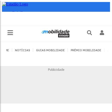
|
|
|
|
HOME
NOTÍCIAS
GUIAS MOBILIDADE
PRÊMIO MOBILIDADE
JO
Publicidade