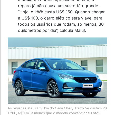
reparo já não causa um susto tão grande.
“Hoje, o kWh custa US$ 150. Quando chegar
a US$ 100, o carro elétrico será viável para
todos os usuários que rodam, ao menos, 30
quilômetros por dia”, calcula Maluf.
As revisões até 60 mil km do Caoa Chery Arrizo 5e custam R$
1.200, R$ 1 mil a menos que o modelo convencional Foto: