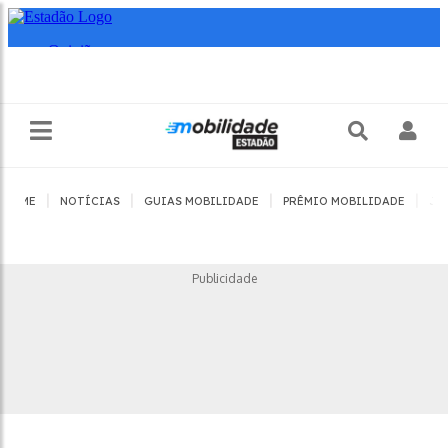
|
|
|
|
HOME
NOTÍCIAS
GUIAS MOBILIDADE
PRÊMIO MOBILIDADE
JO
Publicidade