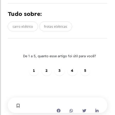
Tudo sobre:
carro elétrico
frotas elétricas
De 1 a 5, quanto esse artigo foi útil para você?
1
2
3
4
5