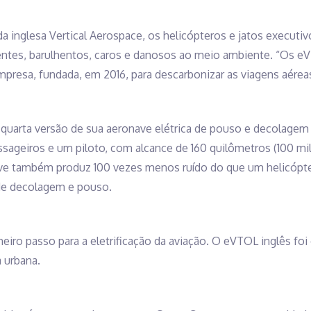
a inglesa Vertical Aerospace, os helicópteros e jatos executiv
entes, barulhentos, caros e danosos ao meio ambiente. “Os 
presa, fundada, em 2016, para descarbonizar as viagens aérea
a quarta versão de sua aeronave elétrica de pouso e decolagem 
ssageiros e um piloto, com alcance de 160 quilômetros (100 m
ve também produz 100 vezes menos ruído do que um helicópter
e decolagem e pouso.
imeiro passo para a eletrificação da aviação. O eVTOL inglês foi
 urbana.