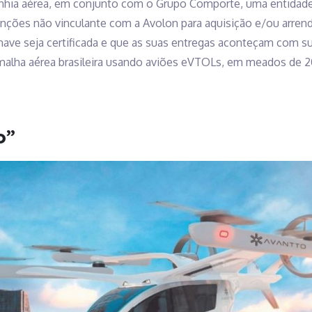
nhia aérea, em conjunto com o Grupo Comporte, uma entidade 
nções não vinculante com a Avolon para aquisição e/ou arre
ave seja certificada e que as suas entregas aconteçam com s
malha aérea brasileira usando aviões eVTOLs, em meados de 2
o”