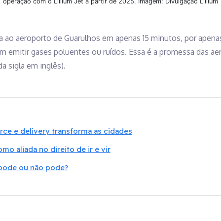
operação com o Lillium Jet a partir de 2025. Imagem: Divulgação Lillium
ima ao aeroporto de Guarulhos em apenas 15 minutos, por apen
em emitir gases poluentes ou ruídos. Essa é a promessa das ae
a sigla em inglês).
e e delivery transforma as cidades
mo aliada no direito de ir e vir
 pode ou não pode?