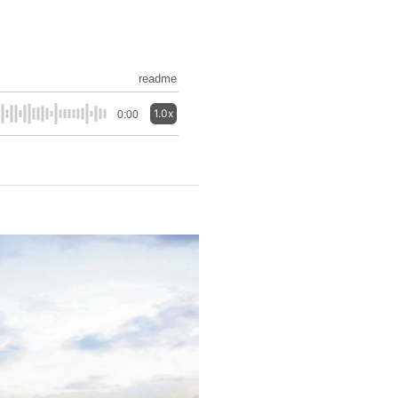
readme
1.0x
0:00