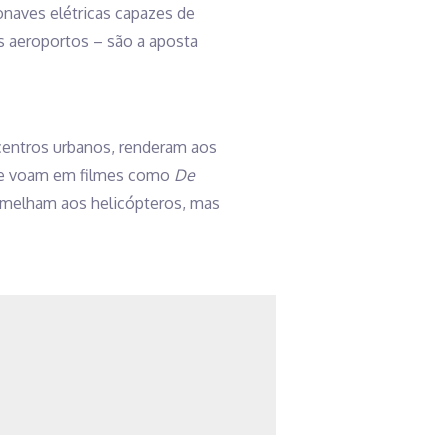
onaves elétricas capazes de
s aeroportos – são a aposta
 centros urbanos, renderam aos
que voam em filmes como
De
ssemelham aos helicópteros, mas