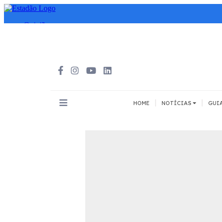
|
|
HOME
NOTÍCIAS
GUI
INOVAÇÃO
MEIOS DE 
Todos
Todos
A pé
Bicicleta
Cargas
Carro