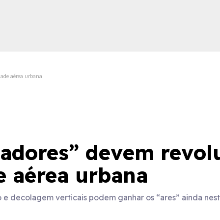
dade aérea urbana
ica
oadores” devem revol
e aérea urbana
o e decolagem verticais podem ganhar os “ares” ainda nes