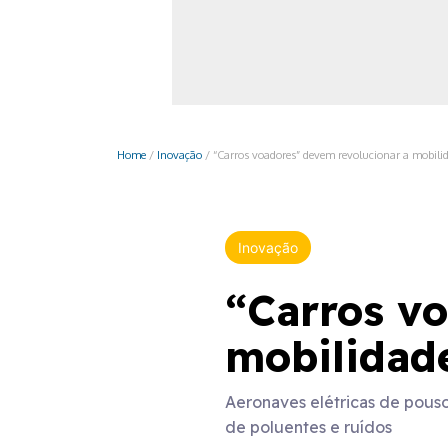
Monociclo
Moto
Ônibus
Patinete
Home
/
Inovação
/
“Carros voadores” devem revolucionar a mobili
Scooter elétr
Inovação
“Carros v
mobilidad
Aeronaves elétricas de pous
de poluentes e ruídos