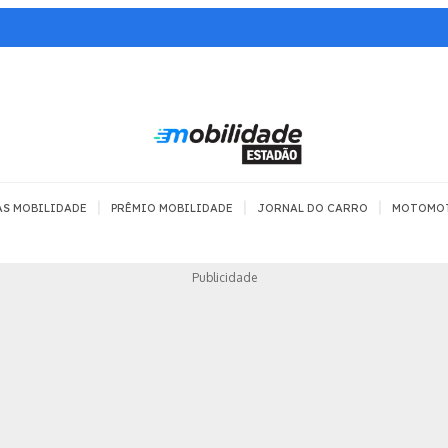
|
|
|
AS MOBILIDADE
PRÊMIO MOBILIDADE
JORNAL DO CARRO
MOTOMO
TRANSPORTE
MOBILIDADE COM
MOBILIDADE 
Publicidade
SEGURANÇA
Todos
Todos
Dia a dia
Trânsito
Empreender
Urbana
Se divertir