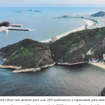
lemã Lillium tem alcance para voar 250 quilômetros e capacidade para sete 