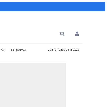
|
TOR
ESTRADÃO
Quinta-feira , 06.08.2026
PARA QUÊ?
PCD
Todos