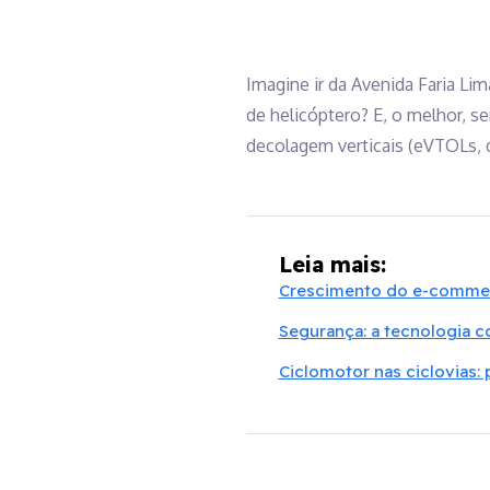
Imagine ir da Avenida Faria L
de helicóptero? E, o melhor, s
decolagem verticais (eVTOLs, d
Leia mais:
Crescimento do e-commerc
Segurança: a tecnologia co
Ciclomotor nas ciclovias: