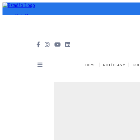
|
|
HOME
NOTÍCIAS
GUI
INOVAÇÃO
MEIOS DE 
Todos
Todos
A pé
Bicicleta
Cargas
Carro