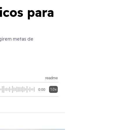
icos para
ngirem metas de
readme
1.0x
0:00