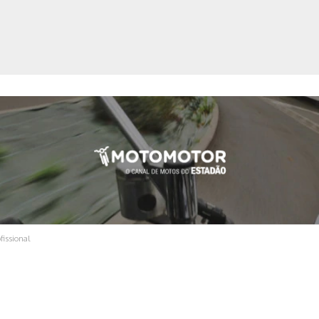
ica
fissional