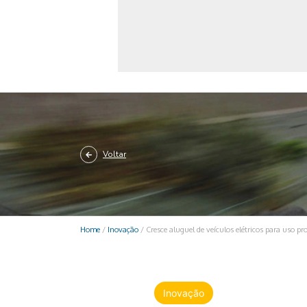
Monociclo
Moto
Ônibus
Patinete
Scooter elétr
Voltar
Home
/
Inovação
/
Cresce aluguel de veículos elétricos para uso pro
Inovação