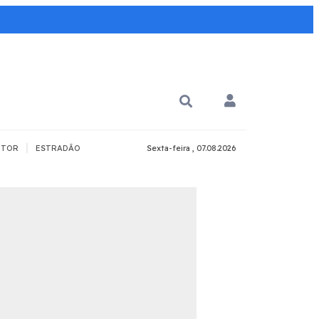
|
TOR
ESTRADÃO
Sexta-feira , 07.08.2026
PARA QUÊ?
PCD
Todos