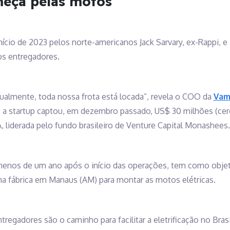
meça pelas motos
nício de 2023 pelos norte-americanos Jack Sarvary, ex-Rappi, e B
os entregadores.
ualmente, toda nossa frota está locada”, revela o COO da
Va
, a startup captou, em dezembro passado, US$ 30 milhões (ce
, liderada pelo fundo brasileiro de Venture Capital Monashees.
menos de um ano após o início das operações, tem como objeti
ma fábrica em Manaus (AM) para montar as motos elétricas.
regadores são o caminho para facilitar a eletrificação no Brasil