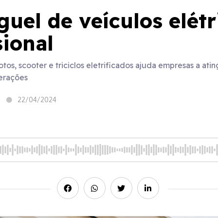
guel de veículos elétr
sional
os, scooter e triciclos eletrificados ajuda empresas a ati
erações
22/04/2024