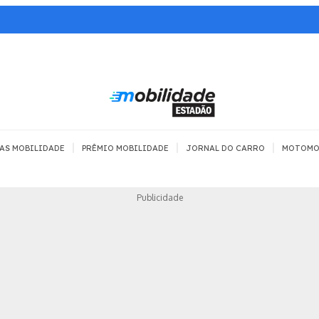
|
|
|
AS MOBILIDADE
PRÊMIO MOBILIDADE
JORNAL DO CARRO
MOTOMO
TRANSPORTE
MOBILIDADE COM
MOBILIDADE 
Publicidade
SEGURANÇA
Todos
Todos
Dia a dia
Trânsito
Empreender
Urbana
Se divertir