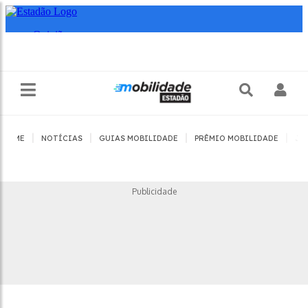
|
|
|
|
HOME
NOTÍCIAS
GUIAS MOBILIDADE
PRÊMIO MOBILIDADE
JO
Publicidade