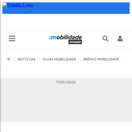
|
|
|
|
HOME
NOTÍCIAS
GUIAS MOBILIDADE
PRÊMIO MOBILIDADE
JO
Publicidade