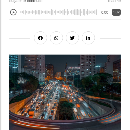
ouça este conteúdo
readme
1.0x
0:00